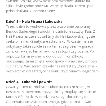
świetnie. Ich siła, wytrwałość oraz wzorowa kultura na
szlaku były godne podziwu. Wszyscy działali razem, jako
jedna drużyna, z jednym celem!
Dzień 3 – Hala Pisana i Łabowska
Trzeci dzień to wędrówka przez przepiękne panoramy
Beskidu Sądeckiego i widoki na ośnieżone szczyty Tatr. Z
Hali Pisaną na czele dotarliśmy do Hali Łabowskiej, gdzie
czekało na nas klimatyczne schronisko. W czasie marszu
odbyliśmy także szkolenie na temat zagrożeń w górach
zimą, omawiając temat lawin oraz stopni zagrożenia. Po
odpoczynku ruszyliśmy w dół do Łomnicy-Zdroju,
podziwiając zamarznięte wodospady – prawdziwy zimowy
cud natury. Wieczorem czekały nas warsztaty „Góra zimą –
bezpiecznie” oraz tradycyjne konkursy z cennymi nagrodami.
Dzień 4 – Lubomir i powrót
Czwarty dzień to zdobycie Lubomira (904 m n.p.m.) w
Beskidzie Makowskim, szczytu, który znajduje się na liście
Korony Gór Polski. W drodze na szczyt dotarliśmy do
Obserwatorium Astronomicznego, gdzie odkryto dwie