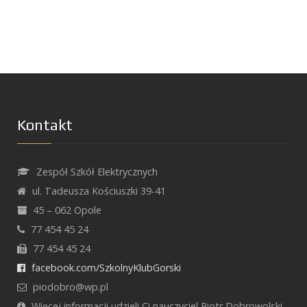
Kontakt
Zespół Szkół Elektrycznych
ul. Tadeusza Kościuszki 39-41
45 – 062 Opole
77 454 45 24
77 454 45 24
facebook.com/SzkolnyKlubGorski
piodobro@wp.pl
Więcej informacji udzieli Ci nauczyciel Piotr Dobrowolski