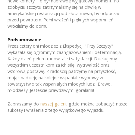
nowe komety! To był naprawdę wyjątkowy moment. Po
zdobyciu szczytu zatrzymaliśmy się na chwilę w
amerykańskiej restauracji pod złotą mewą, by odpocząć
przed powrotem. Pełni wrażeń i pięknych wspomnień
wróciliśmy do domu.
Podsumowanie
Przez cztery dni młodzież z Ekspedycji "Trzy Szczyty"
wykazała się ogromnym zaangażowaniem i determinacją.
Każdy dzień pełen trudów, ale i satysfakcji. Dziękujemy
wszystkim uczestnikom za ich siłę, wytrwałość oraz
wzorową postawę. Z radością patrzymy na przyszłość,
mając nadzieję na kolejne wspaniałe wyprawy w
towarzystwie tak wspaniałych młodych ludzi. Brawo,
młodzieży! Jesteście prawdziwymi góralami!
Zapraszamy do
naszej galerii,
gdzie można zobaczyć nasze
sukcesy i wrażenia z tego wyjątkowego wyjazdu.