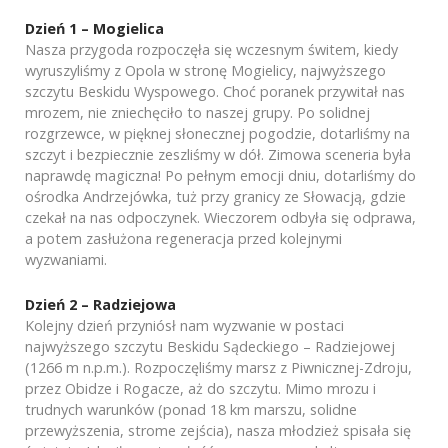
Dzień 1 – Mogielica
Nasza przygoda rozpoczęła się wczesnym świtem, kiedy
wyruszyliśmy z Opola w stronę Mogielicy, najwyższego
szczytu Beskidu Wyspowego. Choć poranek przywitał nas
mrozem, nie zniechęciło to naszej grupy. Po solidnej
rozgrzewce, w pięknej słonecznej pogodzie, dotarliśmy na
szczyt i bezpiecznie zeszliśmy w dół. Zimowa sceneria była
naprawdę magiczna! Po pełnym emocji dniu, dotarliśmy do
ośrodka Andrzejówka, tuż przy granicy ze Słowacją, gdzie
czekał na nas odpoczynek. Wieczorem odbyła się odprawa,
a potem zasłużona regeneracja przed kolejnymi
wyzwaniami.
Dzień 2 – Radziejowa
Kolejny dzień przyniósł nam wyzwanie w postaci
najwyższego szczytu Beskidu Sądeckiego – Radziejowej
(1266 m n.p.m.). Rozpoczęliśmy marsz z Piwnicznej-Zdroju,
przez Obidze i Rogacze, aż do szczytu. Mimo mrozu i
trudnych warunków (ponad 18 km marszu, solidne
przewyższenia, strome zejścia), nasza młodzież spisała się